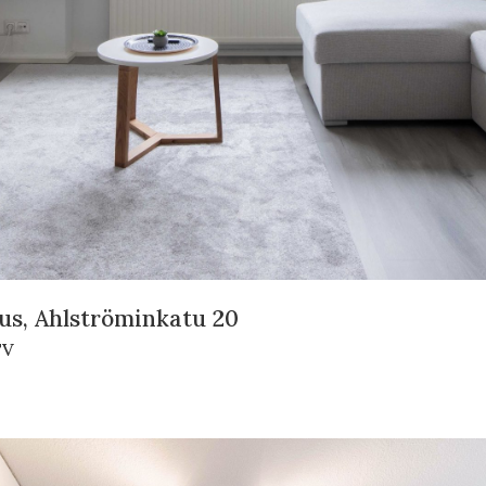
us, Ahlströminkatu 20
TV