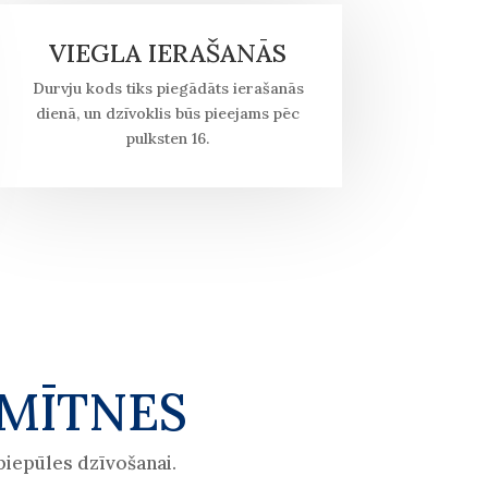
VIEGLA IERAŠANĀS
Durvju kods tiks piegādāts ierašanās
dienā, un dzīvoklis būs pieejams pēc
pulksten 16.
SMĪTNES
 piepūles dzīvošanai.