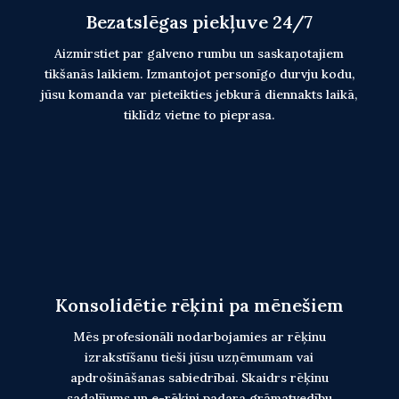
Bezatslēgas piekļuve 24/7
Aizmirstiet par galveno rumbu un saskaņotajiem
tikšanās laikiem. Izmantojot personīgo durvju kodu,
jūsu komanda var pieteikties jebkurā diennakts laikā,
tiklīdz vietne to pieprasa.
Konsolidētie rēķini pa mēnešiem
Mēs profesionāli nodarbojamies ar rēķinu
izrakstīšanu tieši jūsu uzņēmumam vai
apdrošināšanas sabiedrībai. Skaidrs rēķinu
sadalījums un e-rēķini padara grāmatvedību