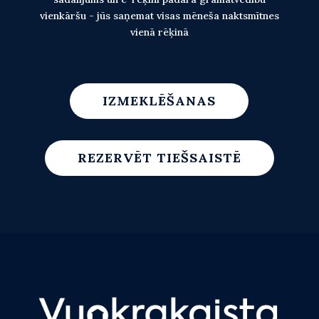
vienkāršu - jūs saņemat visas mēneša naktsmītnes
vienā rēķinā
IZMEKLĒŠANAS
REZERVĒT TIEŠSAISTĒ