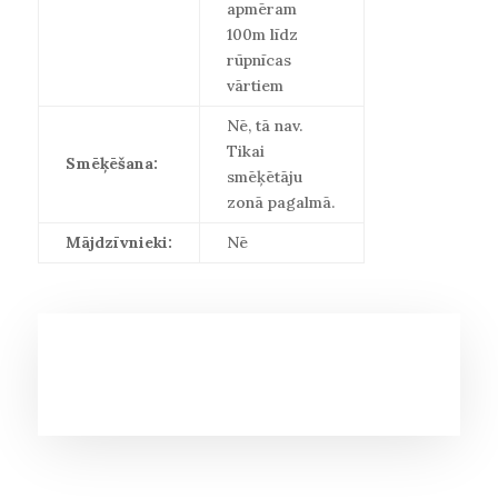
apmēram
100m līdz
rūpnīcas
vārtiem
Nē, tā nav.
Tikai
Smēķēšana:
smēķētāju
zonā pagalmā.
Mājdzīvnieki:
Nē