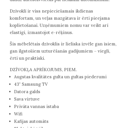
Dzīvoklī ir viss nepieciešamais ikdienas
komfortam, un veļas mazgātava ir ērti pieejama
koplietošanai. Uzņēmumiem nomu var veikt arī
elastīgi, izmantojot e-rēķinus.
Šis mēbelētais dzīvoklis ir lieliska izvēle gan īsiem,
gan ilgstošiem uzturēšanās gadījumiem – viegli,
ērti un praktiski.
DZĪVOKĻA APRĪKOJUMS, PIEM.
Augstas kvalitātes gulta un gultas piederumi
43" Samsung TV
Datora galds
Sava virtuve
Privāta vannas istaba
Wifi
Kafijas automāts