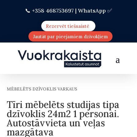
📞 +358 468753697 |
WhatsApp ✅
Rezervēt tiešsaistē
Jautāt par pieejamiem dzīvokļiem
MĒBELĒTS DZĪVOKLIS VARKAUS
Tīri mēbelēts studijas tipa
dzīvoklis 24m2 1 personai.
Autostāvvieta un veļas
mazgātava