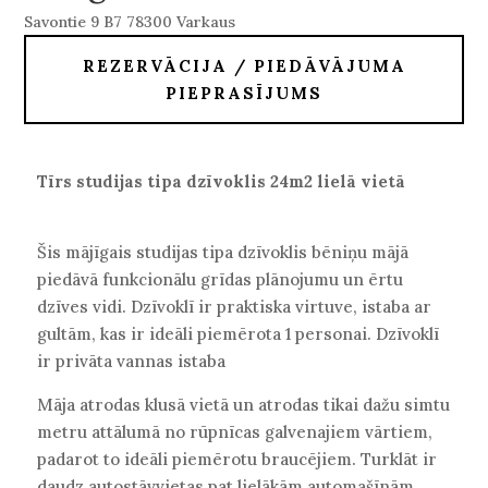
Savontie 9 B7 78300 Varkaus
REZERVĀCIJA / PIEDĀVĀJUMA
PIEPRASĪJUMS
Tīrs studijas tipa dzīvoklis 24m2 lielā vietā
Šis mājīgais studijas tipa dzīvoklis bēniņu mājā
piedāvā funkcionālu grīdas plānojumu un ērtu
dzīves vidi. Dzīvoklī ir praktiska virtuve, istaba ar
gultām, kas ir ideāli piemērota 1 personai. Dzīvoklī
ir privāta vannas istaba
Māja atrodas klusā vietā un atrodas tikai dažu simtu
metru attālumā no rūpnīcas galvenajiem vārtiem,
padarot to ideāli piemērotu braucējiem. Turklāt ir
daudz autostāvvietas pat lielākām automašīnām.