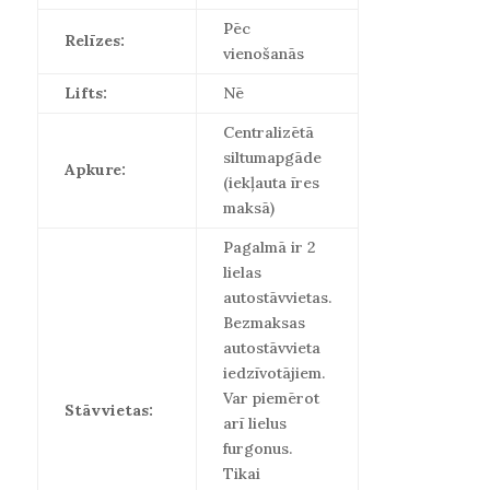
Pēc
Relīzes:
vienošanās
Lifts:
Nē
Centralizētā
siltumapgāde
Apkure:
(iekļauta īres
maksā)
Pagalmā ir 2
lielas
autostāvvietas.
Bezmaksas
autostāvvieta
iedzīvotājiem.
Var piemērot
Stāvvietas:
arī lielus
furgonus.
Tikai