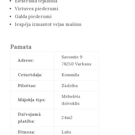
Elektriskā tējkanna
Virtuves piederumi
Galda piederumi
Iespēja izmantot veļas mašīnu
Pamata
Savontie 9
Adrese:
78250 Varkaus
Ceturtdaļa:
Kommila
Pilsētas:
Zādzība
Mēbelēts
Mājokļa tips:
dzīvoklis
Dzīvojamā
24m2
platība:
Fitnesa:
Labs