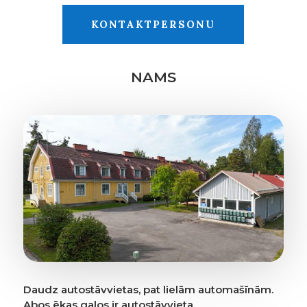
KONTAKTPERSONU
NAMS
Daudz autostāvvietas, pat lielām automašīnām.
Abos ēkas galos ir autostāvvieta.